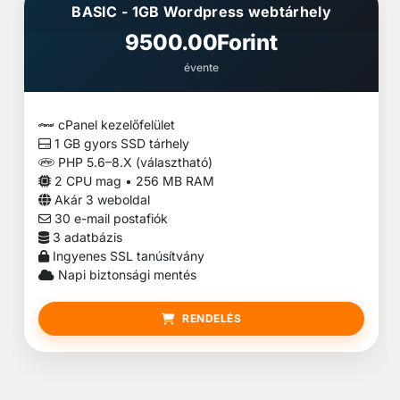
BASIC - 1GB Wordpress webtárhely
9500.00Forint
évente
cPanel kezelőfelület
1 GB gyors SSD tárhely
PHP 5.6–8.X (választható)
2 CPU mag • 256 MB RAM
Akár 3 weboldal
30 e-mail postafiók
3 adatbázis
Ingyenes SSL tanúsítvány
Napi biztonsági mentés
RENDELÉS