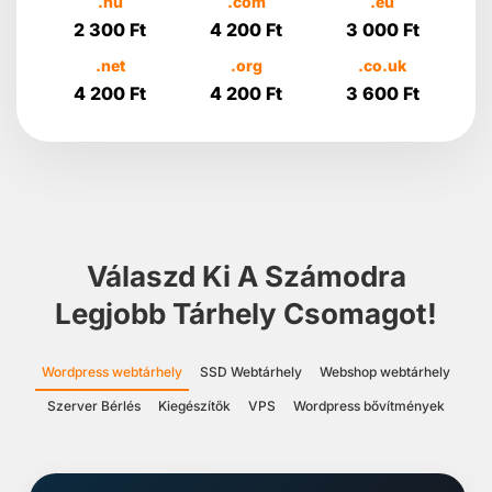
.hu
.com
.eu
2 300 Ft
4 200 Ft
3 000 Ft
.net
.org
.co.uk
4 200 Ft
4 200 Ft
3 600 Ft
Válaszd Ki A Számodra
Legjobb Tárhely Csomagot!
Wordpress webtárhely
SSD Webtárhely
Webshop webtárhely
Szerver Bérlés
Kiegészítők
VPS
Wordpress bővítmények