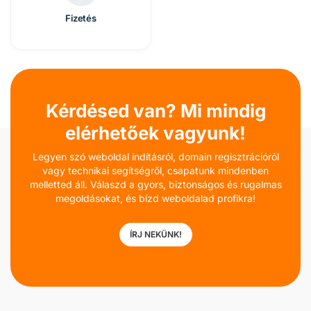
Fizetés
Kérdésed van? Mi mindig
elérhetőek vagyunk!
Legyen szó weboldal indításról, domain regisztrációról
vagy technikai segítségről, csapatunk mindenben
melletted áll. Válaszd a gyors, biztonságos és rugalmas
megoldásokat, és bízd weboldalad profikra!
ÍRJ NEKÜNK!