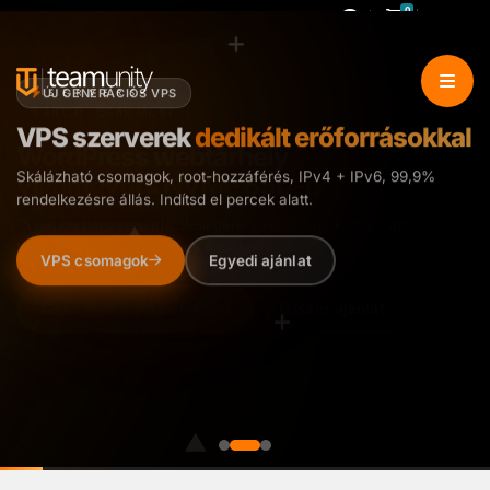
0
Kosár
Fiók
ÚJ GENERÁCIÓS VPS
VPS szerverek
dedikált erőforrásokkal
Skálázható csomagok, root-hozzáférés, IPv4 + IPv6, 99,9%
rendelkezésre állás. Indítsd el percek alatt.
VPS csomagok
Egyedi ajánlat