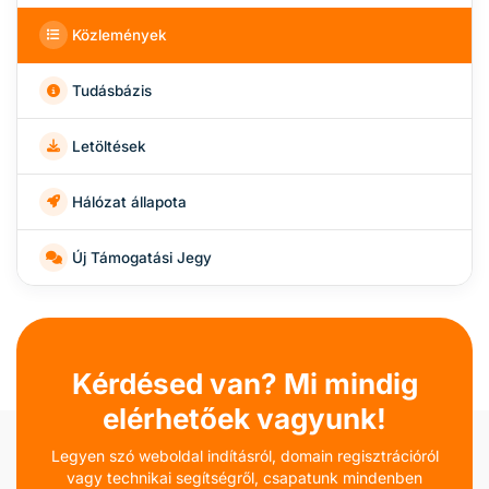
Közlemények
Tudásbázis
Letöltések
Hálózat állapota
Új Támogatási Jegy
Kérdésed van? Mi mindig
elérhetőek vagyunk!
Legyen szó weboldal indításról, domain regisztrációról
vagy technikai segítségről, csapatunk mindenben