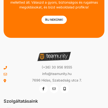
melletted áll. Válaszd a gyors, biztonságos és rugalmas
megoldásokat, és bízd weboldalad profikra!
ÍRJ NEKÜNK!
(+36) 30 956 9555
info@teamunity.hu
7696 Hidas, Szabadság utca 7.
Szolgáltatásaink