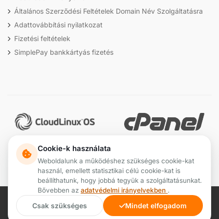
Általános Szerződési Feltételek Domain Név Szolgáltatásra
Adattovábbítási nyilatkozat
Fizetési feltételek
SimplePay bankkártyás fizetés
Cookie-k használata
Weboldalunk a működéshez szükséges cookie-kat
használ, emellett statisztikai célú cookie-kat is
beállíthatunk, hogy jobbá tegyük a szolgáltatásunkat.
Bővebben az
adatvédelmi irányelvekben
.
© 2026
Team Unity Servers
— Minden jog fenntartva.
Csak szükséges
Mindet elfogadom
ÁSZF
Adatvédelem
Fizetés
Kapcsolat