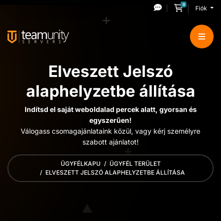
0
Kosár
Fiók
Elveszett Jelszó
alaphelyzetbe állítása
Indítsd el saját weboldalad percek alatt, gyorsan és
egyszerűen!
Válogass csomagajánlataink közül, vagy kérj személyre
szabott ajánlatot!
ÜGYFÉLKAPU
ÜGYFÉL TERÜLET
ELVESZETT JELSZÓ ALAPHELYZETBE ÁLLÍTÁSA