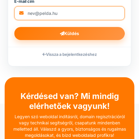
E-mail cím
Küldés
Vissza a bejelentkezéshez
Kérdésed van? Mi mindig
elérhetőek vagyunk!
Legyen szó weboldal indításról, domain regisztrációról
vagy technikai segítségről, csapatunk mindenben
melletted áll. Válaszd a gyors, biztonságos és rugalmas
megoldásokat, és bízd weboldalad profikra!